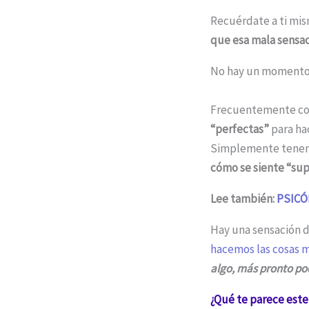
Recuérdate a ti mi
que esa mala sensac
No hay un momento 
Frecuentemente con 
“perfectas”
para hac
Simplemente tenemo
cómo se siente “sup
Lee también:
PSICÓ
Hay una sensación de
hacemos las cosas 
algo, más pronto pod
¿Qué te parece este 