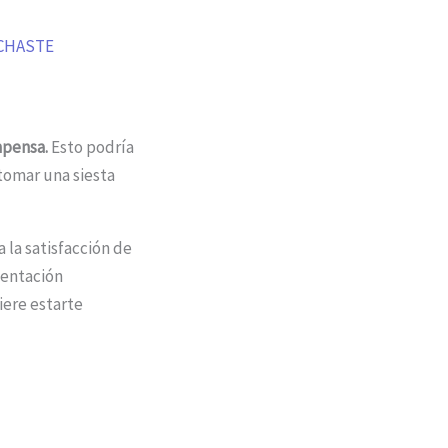
UCHASTE
mpensa.
Esto podría
tomar una siesta
a la satisfacción de
mentación
iere estarte