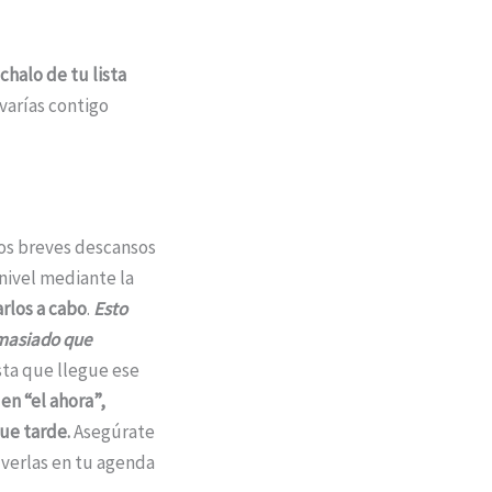
chalo de tu lista
evarías contigo
os breves descansos
 nivel mediante la
arlos a cabo
.
Esto
emasiado que
sta que llegue ese
en “el ahora”,
que tarde.
Asegúrate
 verlas en tu agenda