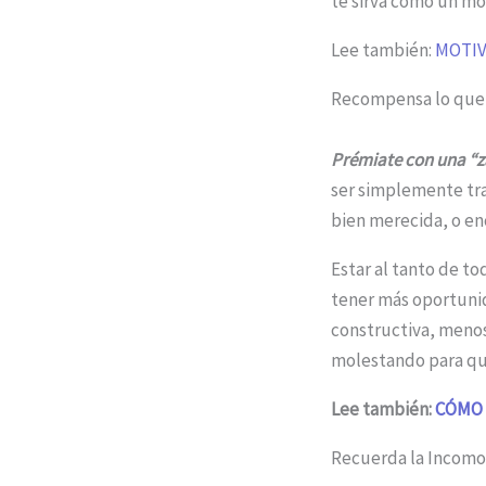
te sirva como un mo
Lee también:
MOTIV
Recompensa lo que
Prémiate con una “z
ser simplemente tra
bien merecida, o en
Estar al tanto de to
tener más oportunid
constructiva, menos
molestando para que
Lee también:
CÓMO 
Recuerda la Incom