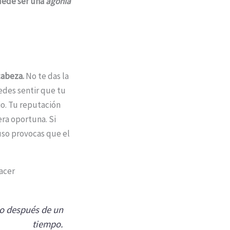
uede ser una
agonía
 cabeza.
No te das la
edes sentir que tu
io. Tu reputación
ra oportuna. Si
uso provocas que el
do después de un
tiempo.