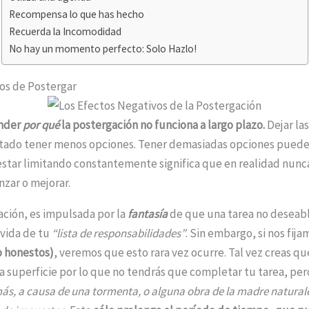
Recompensa lo que has hecho
Recuerda la Incomodidad
No hay un momento perfecto: Solo Hazlo!
os de Postergar
ender
por qué
la postergación no funciona a largo plazo.
Dejar la
ltado tener menos opciones. Tener demasiadas opciones pued
estar limitando constantemente significa que en realidad nunca
zar o mejorar.
ación, es impulsada por la
fantasía
de que una tarea no deseab
ovida de tu
“lista de responsabilidades”
. Sin embargo, si nos fija
o honestos)
, veremos que esto rara vez ocurre. Tal vez creas q
la superficie por lo que no tendrás que completar tu tarea, per
más, a causa de una tormenta, o alguna obra de la madre natural