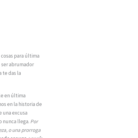
s cosas para última
e ser abrumador
 te das la
le en última
mos en la historia de
ue una excusa
o nunca llega.
Por
eza, o una prorroga