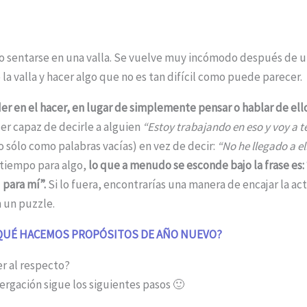
o sentarse en una valla. Se vuelve muy incómodo después de u
 la valla y hacer algo que no es tan difícil como puede parecer.
 en el hacer, en lugar de simplemente pensar o hablar de ello
ser capaz de decirle a alguien
“Estoy trabajando en eso y voy a te
o sólo como palabras vacías) en vez de decir:
“No he llegado a el
 tiempo para algo,
lo que a menudo se esconde bajo la frase es: 
 para mí”.
Si lo fuera, encontrarías una manera de encajar la ac
 un puzzle.
QUÉ HACEMOS PROPÓSITOS DE AÑO NUEVO?
r al respecto?
ergación sigue los siguientes pasos 🙂