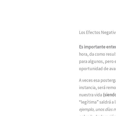
Los Efectos Negativ
Es importante ent
hora, da como resu
para algunos, pero 
oportunidad de avan
A veces esa posterg
instancia, será rem
nuestra vida
(siend
“legítima” saldrá a 
ejemplo, unos días 