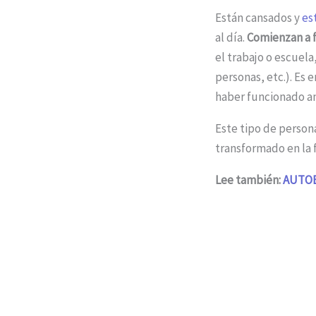
Están cansados ​​y
es
al día.
Comienzan a f
el trabajo o escuela
personas, etc.). Es
haber funcionado an
Este tipo de person
transformado en la 
Lee también:
AUTOB