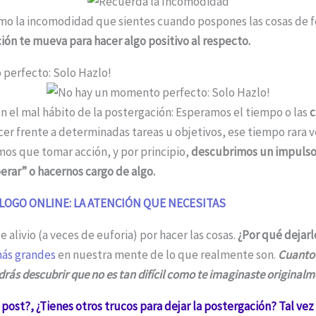
smo la incomodidad que sientes cuando pospones las cosas de 
ión te mueva para hacer algo positivo al respecto.
perfecto: Solo Hazlo!
el mal hábito de la postergación: Esperamos el tiempo o las
c
er frente a determinadas tareas u objetivos, ese tiempo rara v
s que tomar acción, y por principio,
descubrimos un impulso
erar” o hacernos cargo de algo.
LOGO ONLINE: LA ATENCIÓN QUE NECESITAS
 alivio (a veces de euforia) por hacer las cosas.
¿Por qué dejarl
más grandes
en nuestra mente de lo que realmente son.
Cuanto
rás descubrir que no es tan difícil como te imaginaste originalm
post?, ¿Tienes otros trucos para dejar la postergación? Tal vez