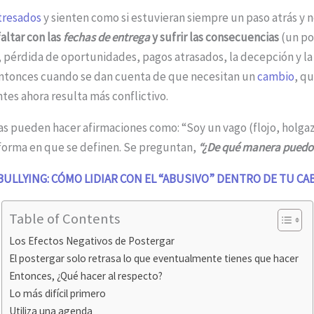
tresados
​​y sienten como si estuvieran siempre un paso atrás y
altar con las
fechas de entrega
y sufrir las consecuencias
(un po
, pérdida de oportunidades, pagos atrasados, la decepción y la 
 entonces cuando se dan cuenta de que necesitan un
cambio
, q
tes ahora resulta más conflictivo.
as pueden hacer afirmaciones como: “Soy un vago (flojo, holgaz
forma en que se definen. Se preguntan,
“¿De qué manera puedo
ULLYING: CÓMO LIDIAR CON EL “ABUSIVO” DENTRO DE TU CA
Table of Contents
Los Efectos Negativos de Postergar
El postergar solo retrasa lo que eventualmente tienes que hacer
Entonces, ¿Qué hacer al respecto?
Lo más difícil primero
Utiliza una agenda