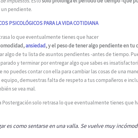
 de impuestos.
Esto
sólo prolonga el período de tiempo -que p
 un pendiente.
COS PSICOLÓGICOS PARA LA VIDA COTIDIANA
etrasa lo que eventualmente tienes que hacer
ncomodidad,
ansiedad
, y el peso de tener algo pendiente en tu
har algo de tu lista de asuntos pendientes -antes de tiempo. Pu
eparado y terminar por entregar algo que sabes es insatisfactor
e no puedes contar con ella para cambiar las cosas de una mane
equipo, demuestras falta de respeto a tus compañeros e incl
mbién se vea mal.
gar es como sentarse en una valla. Se vuelve muy incómo