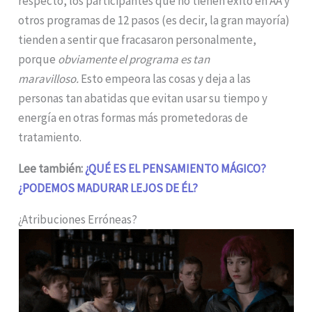
respecto, los participantes que no tienen éxito en AA y
otros programas de 12 pasos (es decir, la gran mayoría)
tienden a sentir que fracasaron personalmente,
porque
obviamente el programa es tan
maravilloso.
Esto empeora las cosas y deja a las
personas tan abatidas que evitan usar su tiempo y
energía en otras formas más prometedoras de
tratamiento.
Lee también:
¿QUÉ ES EL PENSAMIENTO MÁGICO?
¿PODEMOS MADURAR LEJOS DE ÉL?
¿Atribuciones Erróneas?