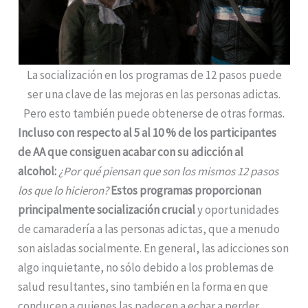
La socialización en los programas de 12 pasos puede
ser una clave de las mejoras en las personas adictas.
Pero esto también puede obtenerse de otras formas.
Incluso con respecto al 5 al 10 % de los participantes
de AA que consiguen acabar con su adicción al
alcohol:
¿Por qué piensan que son los mismos 12 pasos
los que lo hicieron?
Estos programas proporcionan
principalmente socialización crucial
y oportunidades
de camaradería a las personas adictas, que a menudo
son aisladas socialmente. En general, las adicciones son
algo inquietante, no sólo debido a los problemas de
salud resultantes, sino también en la forma en que
conducen a quienes las padecen a echar a perder