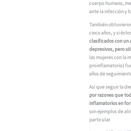
cuerpo humano, med
ante la infección y 
También obtuvieron 
cinco años, y si és
clasificados con un
depresivos, pero sól
las mujeres con la 
proinflamatorio) fu
años de seguimiento
Así que seguir la d
por razones que tod
inflamatorios en fo
son ejemplos de ali
particular.