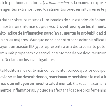
ido por biomarcadores. (
La inflamación
es la manera en que e
los agentes extraños, pero los alimentos pueden influir en éste
datos sobre los mismos funcionarios de sus estados de ánimo 
tos mostraron síntomas depresivos.
Encontraron que los aliment
 alto Índice de Inflamación parecían aumentar la probabilidad 
o en las mujeres.
«Aunque no se encontró asociación significat
mayor puntuación IID (que representa a una dieta con alto pote
eron más propensas a desarrollar síntomas depresivos recurren
». Declararon los investigadores.
ieta Mediterránea es lo más conveniente, parece que los cuerp
avía se están descubriendo, reaccionan especialmente mal a l
rmas que influyen en nuestra salud mental.
El azúcar, la carne r
mentos inflamatorias, y pueden afectar a los cerebros femenin