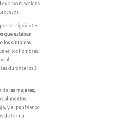
l cuerpo reacciona
 proceso).
por los siguientes
os que estaban
de los síntomas
iva en los hombres,
ncial
tes durante los 5
os de
las mujeres,
os alimentos
oja, y el pan blanco
os de forma