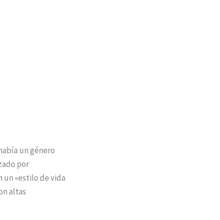
 había un género
izado por
 un «estilo de vida
on altas