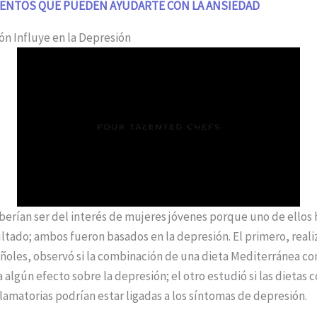
MENTOS QUE PUEDEN AYUDARTE CON LA ANSIEDAD
n Influye en la Depresión
berían ser del interés de mujeres jóvenes porque uno de ellos
ltado; ambos fueron basados en la depresión. El primero, real
ñoles, observó si la combinación de una dieta Mediterránea con
algún efecto sobre la depresión; el otro estudió si las dietas c
lamatorias podrían estar ligadas a los síntomas de depresión.