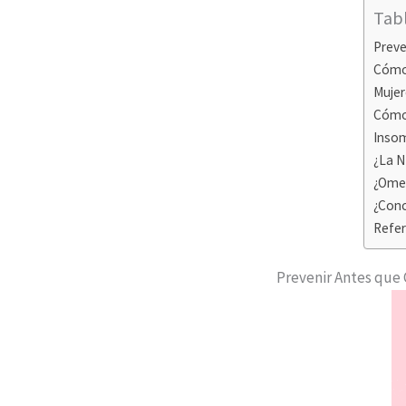
Tab
Preve
Cómo 
Mujer
Cómo 
Insom
¿La N
¿Omeg
¿Con
Refer
Prevenir Antes que 