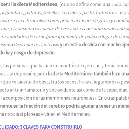
ber si la dieta Mediterránea
, (que se define como una
«alta ing
, legumbres, patatas, semillas, cereales y pasta, frutas frescas y
 postre, el aceite de oliva como principal fuente de grasa y comú
cinar, el consumo frecuente de pescado, el consumo moderado de
 cantidades de carne (principalmente de pollo en lugar de carne 
nsumo de productos lácteos»)
y un estilo de vida con mucho ejer
do hay riesgo de depresión.
, las personas que hacían un montón de ejercicio y tenía buen
os a la depresión; pero
la dieta Mediterránea también hizo una 
 que «el aceite de oliva, frutos secos, frutas, legumbres o pe
ecto anti-inflamatorio y antioxidante así como de la capacidad 
y la composición de las membranas neuronales». En otras palabra
mente en la función del cerebro podría ayudar a tener un meno
 noticia si planeas vivir en el Mediterráneo.
UIDADO: 3 CLAVES PARA CONSTRUIRLO