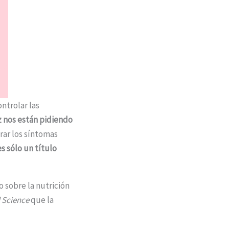
ntrolar las
z nos están pidiendo
rar los síntomas
s sólo un título
o sobre la nutrición
l Science
que la