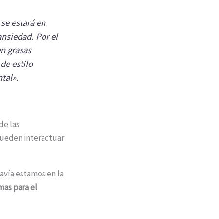
se estará en
ansiedad. Por el
en grasas
de estilo
ntal».
de las
pueden interactuar
davía estamos en la
mas para el