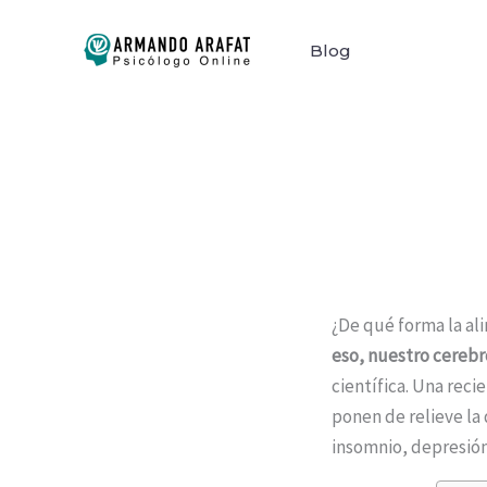
Ir
al
Blog
contenido
¿De qué forma la al
eso, nuestro cereb
científica. Una rec
ponen de relieve la
insomnio, depresión