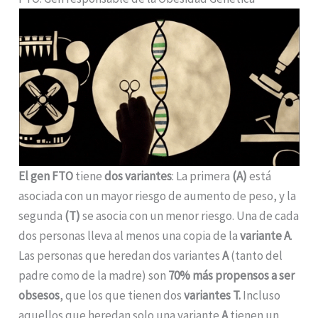
El gen FTO
tiene
dos variantes
: La primera
(A)
está
asociada con un mayor riesgo de aumento de peso, y la
segunda
(T)
se asocia con un menor riesgo. Una de cada
dos personas lleva al menos una copia de la
variante A
.
Las personas que heredan dos variantes
A
(tanto del
padre como de la madre) son
70% más propensos a ser
obsesos
, que los que tienen dos
variantes T.
Incluso
aquellos que heredan solo una variante
A
tienen un