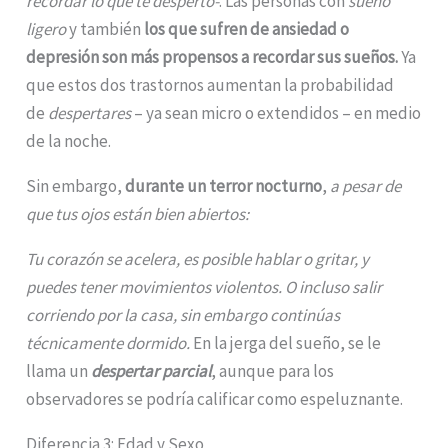
recordar lo que te despertó-
. Las personas con
sueño
ligero
y también
los que sufren de ansiedad o
depresión son más propensos a recordar sus sueños.
Ya
que estos dos trastornos aumentan la probabilidad
de
despertares
– ya sean micro o extendidos – en medio
de la noche.
Sin embargo,
durante un terror nocturno
,
a pesar de
que tus ojos están bien abiertos:
Tu corazón se acelera, es posible hablar o gritar, y
puedes tener movimientos violentos.
O incluso salir
corriendo por la casa, sin embargo continúas
técnicamente dormido.
En la jerga del sueño, se le
llama un
despertar parcial
, aunque para los
observadores se podría calificar como espeluznante.
Diferencia 3: Edad y Sexo