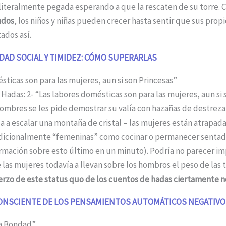
literalmente pegada esperando a que la rescaten de su torre.
ados
, los niños y niñas pueden crecer hasta sentir que sus prop
ados así.
DAD SOCIAL Y TIMIDEZ: CÓMO SUPERARLAS
sticas son para las mujeres, aun si son Princesas”
hombres se les pide demostrar su valía con hazañas de destreza 
a escalar una montaña de cristal – las mujeres están atrapada
adicionalmente “femeninas” como cocinar o permanecer senta
ormación sobre esto último en un minuto). Podría no parecer i
las mujeres todavía a llevan sobre los hombros el peso de las 
erzo de este status quo de los cuentos de hadas ciertamente no 
ONSCIENTE DE LOS PENSAMIENTOS AUTOMÁTICOS NEGATIV
l a Bondad”