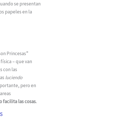
 Cuando se presentan
ios papeles en la
física – que van
s con las
das
luciendo
mportante, pero en
tareas
facilita las cosas.
OS