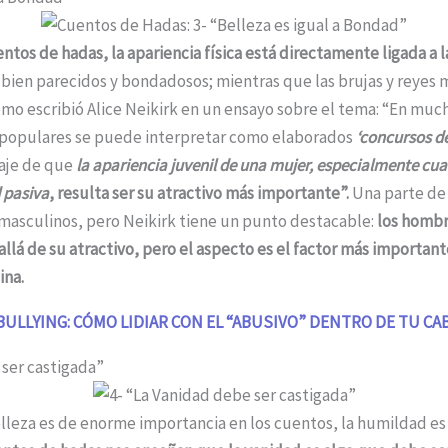
entos de hadas, la apariencia física está directamente ligada a 
 bien parecidos y bondadosos; mientras que las brujas y reyes
Como escribió Alice Neikirk en un ensayo sobre el tema: “En muc
s populares se puede interpretar como elaborados
‘concursos de
saje de que
la apariencia juvenil de una mujer, especialmente c
 pasiva
, resulta ser su atractivo más importante”.
Una parte de
 masculinos, pero Neikirk tiene un punto destacable:
los hombr
allá de su atractivo, pero el aspecto es el factor más importan
ina.
ULLYING: CÓMO LIDIAR CON EL “ABUSIVO” DENTRO DE TU CA
 ser castigada”
elleza es de enorme importancia en los cuentos, la humildad es 