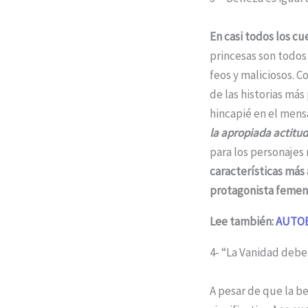
En casi todos los cu
princesas son todos
feos y maliciosos. 
de las historias má
hincapié en el men
la apropiada actitud
para los personajes
características más 
protagonista femen
Lee también:
AUTOB
4- “La Vanidad debe
A pesar de que la b