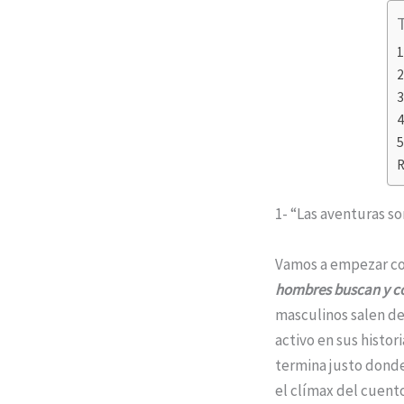
1
2
3
4
5
R
1- “Las aventuras so
Vamos a empezar con
hombres buscan y co
masculinos salen de
activo en sus histor
termina justo donde 
el clímax del cuent