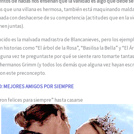
entos de hadas nos enseñan que la vanidad es algo que debe se
las que una villana es hermosa, también está maquinando mald
nada con deshacerse de su competencia (actitudes que en la vi
en juntas).
cido es la malvada madrastra de Blancanieves, pero los ejemp
historias como “El árbol de la Rosa”, “Basilisa la Bella” y “El Ár
alguna vez te preguntaste por qué se siente raro tomarte tantas 
 hermanos Grimm (y todos los demás que alguna vez hayan esc
con este preconcepto.
YO: MEJORES AMIGOS POR SIEMPRE
eron felices para siempre” hasta casarse