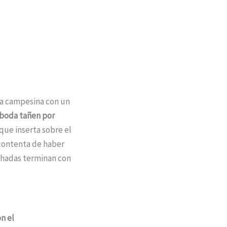
una campesina con un
 boda tañen por
que inserta sobre el
 contenta de haber
e hadas terminan con
n el