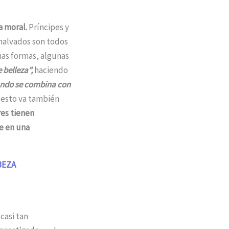
la moral.
Príncipes y
 malvados son todos
has formas, algunas
 belleza”,
haciendo
uando se combina con
 esto va también
es tienen
te en una
BEZA
casi tan