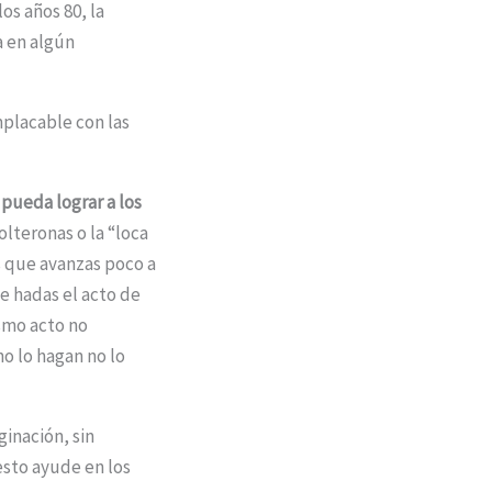
s años 80, la
 en algún
placable con las
pueda lograr a los
olteronas o la “loca
s que avanzas poco a
de hadas el acto de
ismo acto no
o lo hagan no lo
ginación, sin
sto ayude en los