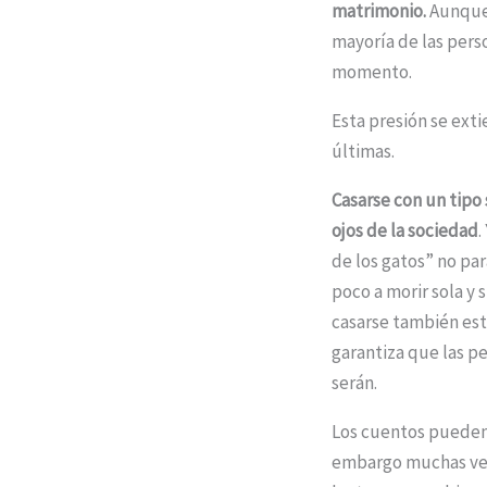
matrimonio.
Aunque 
mayoría de las per
momento.
Esta presión se ext
últimas.
Casarse con un tipo
ojos de la sociedad
.
de los gatos” no pa
poco a morir sola y 
casarse también est
garantiza que las p
serán.
Los cuentos pueden s
embargo muchas vece