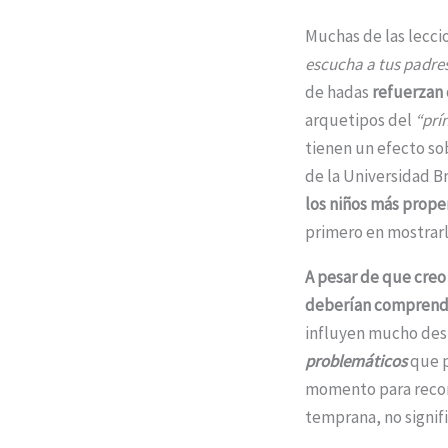
Muchas de las lecci
escucha a tus padre
de hadas
refuerzan 
arquetipos del
“prí
tienen un efecto so
de la Universidad 
los niños más prop
primero en mostrarl
A pesar de que creo
deberían comprende
influyen mucho desp
problemáticos
que p
momento para recor
temprana, no signif