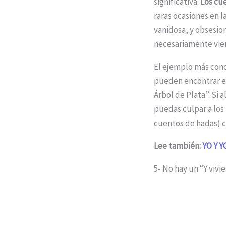
significativa.
Los cu
raras ocasiones en 
vanidosa, y obsesio
necesariamente vien
El ejemplo más cono
pueden encontrar en 
Árbol de Plata”. Si 
puedas culpar a los
cuentos de hadas) 
Lee también:
YO Y 
5- No hay un “Y vivi