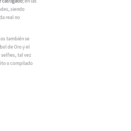
r castigado
; en las
ades, siendo
da real no
los también se
bol de Oro y el
selfies, tal vez
rito o compilado