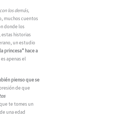
con los demás,
o, muchos cuentos
on donde los
 estas historias
erano, un estudio
a princesa” hace a
 es apenas el
mbién pienso que se
presión de que
tos
o que te tomes un
sde una edad