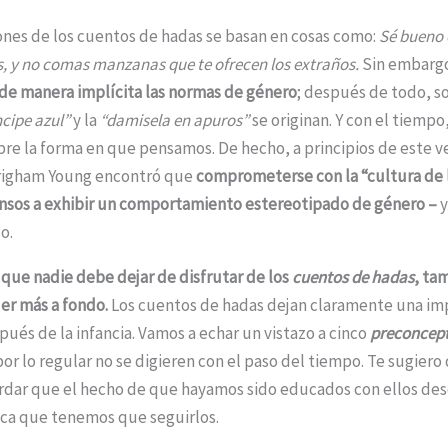
ones de los cuentos de hadas se basan en cosas como:
Sé bueno 
s, y no comas manzanas que te ofrecen los extraños.
Sin embarg
de manera implícita las normas de género
; después de todo, s
ncipe azul”
y la
“damisela en apuros”
se originan. Y con el tiempo,
bre la forma en que pensamos. De hecho, a principios de este v
Brigham Young encontró que
comprometerse con la “cultura de l
ensos a exhibir un comportamiento estereotipado de género –
y
o.
 que nadie debe dejar de disfrutar de los
cuentos de hadas
, ta
r más a fondo.
Los cuentos de hadas dejan claramente una im
ués de la infancia. Vamos a echar un vistazo a cinco
preconcep
or lo regular no se digieren con el paso del tiempo. Te sugier
dar que el hecho de que hayamos sido educados con ellos de
ica que tenemos que seguirlos.