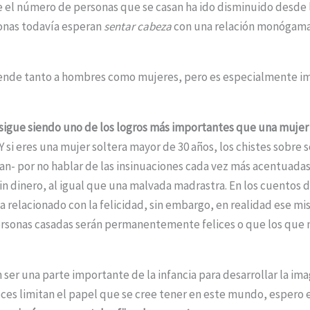
el número de personas que se casan ha ido disminuido desde lo
sonas todavía esperan
sentar cabeza
con una relación monógama
iende tanto a hombres como mujeres, pero es especialmente im
 sigue siendo uno de los logros más importantes que una mujer 
 Y si eres una mujer soltera mayor de 30 años, los chistes sobre s
ran- por no hablar de las insinuaciones cada vez más acentuada
sin dinero, al igual que una malvada madrastra. En los cuentos 
a relacionado con la felicidad, sin embargo, en realidad ese m
ersonas casadas serán permanentemente felices o que los que n
er una parte importante de la infancia para desarrollar la ima
s limitan el papel que se cree tener en este mundo, espero e