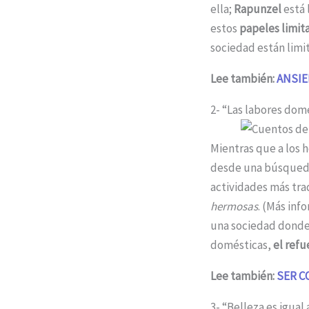
ella;
Rapunzel
está 
estos
papeles limit
sociedad están limit
Lee también:
ANSIE
2- “Las labores domé
Mientras que a los 
desde una búsqueda 
actividades más tr
hermosas
. (Más inf
una sociedad donde 
domésticas,
el refu
Lee también:
SER C
3- “Belleza es igua