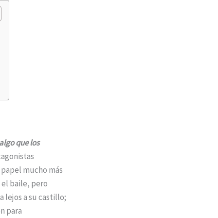
algo que los
tagonistas
un papel mucho más
 el baile, pero
lejos a su castillo;
ón para