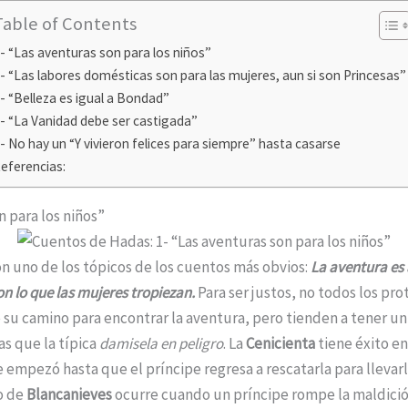
Table of Contents
- “Las aventuras son para los niños”
- “Las labores domésticas son para las mujeres, aun si son Princesas”
- “Belleza es igual a Bondad”
- “La Vanidad debe ser castigada”
- No hay un “Y vivieron felices para siempre” hasta casarse
eferencias:
n para los niños”
 uno de los tópicos de los cuentos más obvios:
La aventura es 
n lo que las mujeres tropiezan.
Para ser justos, no todos los pro
 su camino para encontrar la aventura, pero tienden a tener 
ias que la típica
damisela en peligro
. La
Cenicienta
tiene éxito en
empezó hasta que el príncipe regresa a rescatarla para llevarla 
o de
Blancanieves
ocurre cuando un príncipe rompe la maldici