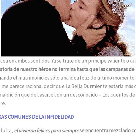
ncea en ambos sentidos. Ya se trate de un príncipe valiente o 
historia de nuestro héroe no termina hasta que las campanas de
ando el matrimonio es sólo una idea feliz de último momento 
 me parece racional decir que La Bella Durmiente estaría más
 maldición que de casarse con un desconocido – Los cuentos d
re.
SAS COMUNES DE LA INFIDELIDAD
adulta,
el vivieron felices para siempre
se encuentra mezclado co