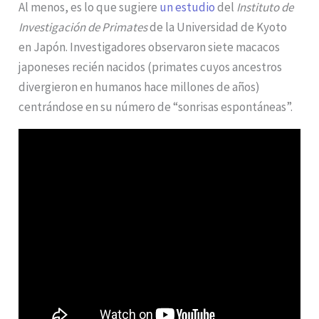
Al menos, es lo que sugiere
un estudio
del
Instituto de
Investigación de Primates
de la Universidad de Kyoto
en Japón. Investigadores observaron siete macacos
japoneses recién nacidos (primates cuyos ancestros
divergieron en humanos hace millones de años)
centrándose en su número de “sonrisas espontáneas”.