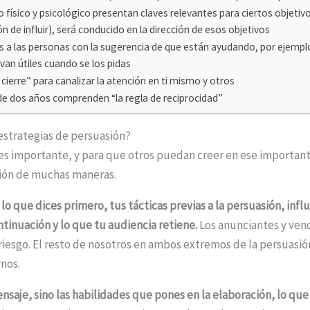
 físico y psicológico presentan claves relevantes para ciertos objetivo
n de influir), será conducido en la dirección de esos objetivos
 a las personas con la sugerencia de que están ayudando, por ejemp
van útiles cuando se los pidas
de cierre” para canalizar la atención en ti mismo y otros
 de dos años comprenden “la regla de reciprocidad”
 estrategias de persuasión?
es importante, y para que otros puedan creer en ese importa
ión de muchas maneras.
e
lo que dices primero, tus tácticas previas a la persuasión, in
ntinuación y lo que tu audiencia retiene.
Los anunciantes y ven
 riesgo. El resto de nosotros en ambos extremos de la persuasi
nos.
nsaje, sino las habilidades que pones en la elaboración, lo qu