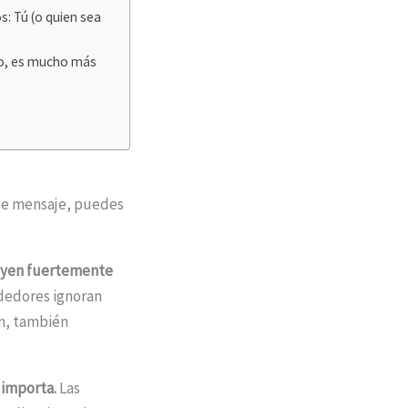
s: Tú (o quien sea
lo, es mucho más
nte mensaje, puedes
fluyen fuertemente
dedores ignoran
ón, también
e importa.
Las