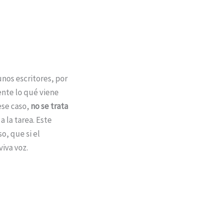
unos escritores, por
nte lo qué viene
ese caso,
no se trata
a la tarea. Este
o, que si el
viva voz.