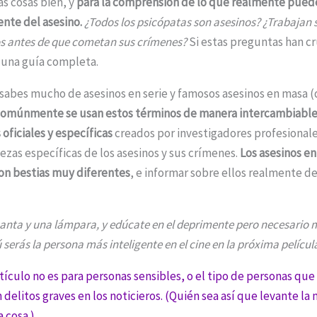
as cosas bien, y
para la comprensión de lo que realmente pued
nte del asesino.
¿Todos los psicópatas son asesinos? ¿Trabajan s
s antes de que cometan sus crímenes?
Si estas preguntas han c
 una guía completa.
abes mucho de asesinos en serie y famosos asesinos en masa (d
comúnmente se usan estos términos de manera intercambiable,
 oficiales y específicas
creados por investigadores profesionale
lezas específicas de los asesinos y sus crímenes.
Los asesinos e
son bestias muy diferentes
, e informar sobre ellos realmente de
manta y una lámpara, y edúcate en el deprimente pero necesario 
ú serás la persona más inteligente en el cine en la próxima película
tículo no es para personas sensibles, o el tipo de personas que
delitos graves en los noticieros. (Quién sea así que levante la
a cosa.)