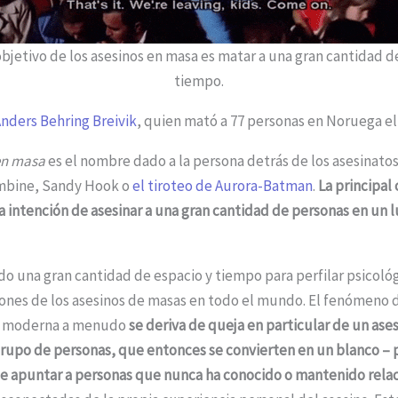
objetivo de los asesinos en masa es matar a una gran cantidad 
tiempo.
nders Behring Breivik
, quien mató a 77 personas en Noruega el 
en masa
es el nombre dado a la persona detrás de los asesinato
mbine, Sandy Hook o
el tiroteo de Aurora-Batman
.
La principal
la intención de asesinar a una gran cantidad de personas en un 
do una gran cantidad de espacio y tiempo para perfilar psicoló
nes de los asesinos de masas en todo el mundo. El fenómeno d
ad moderna a menudo
se deriva de queja en particular de un ase
rupo de personas, que entonces se convierten en un blanco – 
 apuntar a personas que nunca ha conocido o mantenido rela