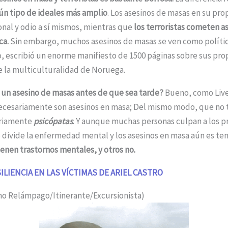
ún tipo de ideales más amplio
. Los asesinos de masas en su pro
onal y odio a sí mismos, mientras que
los terroristas cometen a
ca.
Sin embargo, muchos asesinos de masas se ven como políti
 escribió un enorme manifiesto de 1500 páginas sobre sus prop
e la multiculturalidad de Noruega.
un asesino de masas antes de que sea tarde?
Bueno, como Live 
necesariamente son asesinos en masa; Del mismo modo, que no 
riamente
psicópatas
. Y aunque muchas personas culpan a los 
e divide la enfermedad mental y los asesinos en masa aún es te
ienen trastornos mentales, y otros no.
SILIENCIA EN LAS VÍCTIMAS DE ARIEL CASTRO
ino Relámpago/Itinerante/Excursionista)