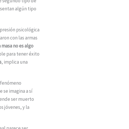
te segundo tipo de
esentan algún tipo
presión psicológica
aron con las armas
n masa no es algo
le para tener éxito
s
, implica una
n fenómeno
e se imagina a sí
etende ser muerto
s jóvenes, y la
eal parece ser