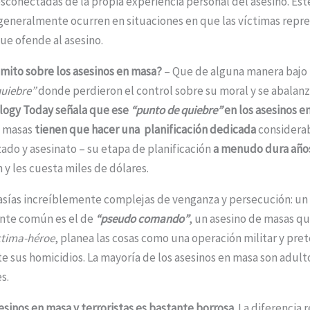
esconectadas de la propia experiencia personal del asesino. Es
generalmente ocurren en situaciones en que las víctimas repr
ue ofende al asesino.
l mito sobre los asesinos en masa?
– Que de alguna manera bajo 
quiebre”
donde perdieron el control sobre su moral y se abalanz
logy Today señala que ese
“punto de quiebre”
en los asesinos e
e masas
tienen que hacer una planificación dedicada
considerab
zado y asesinato – su etapa de planificación
a menudo dura año
 y les cuesta miles de dólares.
asías increíblemente complejas de venganza y persecución: u
ente común es el de
“pseudo comando”
, un asesino de masas qu
ctima-héroe
, planea las cosas como una operación militar y pr
te sus homicidios. La mayoría de los asesinos en masa son adulto
s.
sesinos en masa y terroristas es bastante borrosa.
La diferencia r