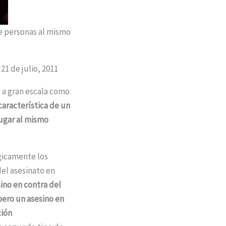
de personas al mismo
21 de julio, 2011
s a gran escala como
 característica de un
lugar al mismo
gicamente los
el asesinato en
sino en contra del
pero un asesino en
ción