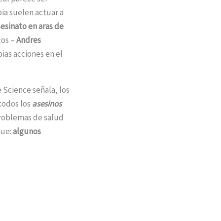
pia suelen actuar a
sesinato en aras de
cos –
Andres
ias acciones en el
Science señala, los
todos los
asesinos
problemas de salud
nue:
algunos