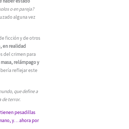
e haber estado
olos o en pareja?
ruzado alguna vez
e ficción y de otros
 en realidad
s del crimen para
n masa, relámpago y
bería reflejar este
mundo, que define a
 de terror.
 tienen pesadillas
 mano, y… ahora por