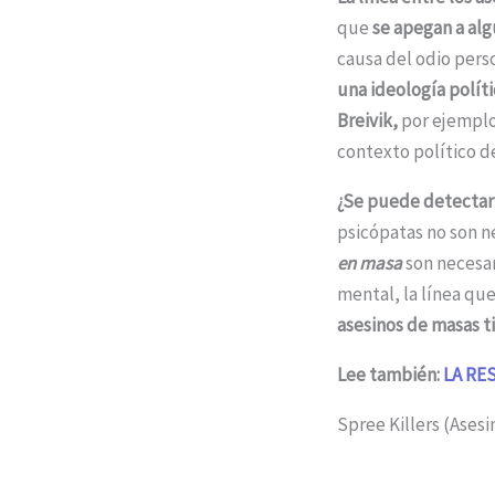
que
se apegan a alg
causa del odio pers
una ideología políti
Breivik,
por ejemplo,
contexto político d
¿Se puede detectar 
psicópatas no son 
en masa
son necesa
mental, la línea qu
asesinos de masas t
Lee también:
LA RE
Spree Killers (Ases