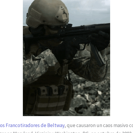
os Francotiradores de Beltway
, que causaron un caos masivo c