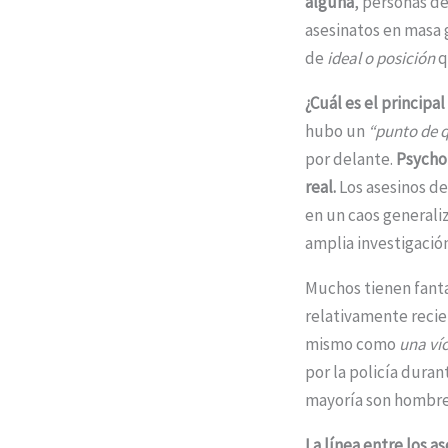
alguna
, personas d
asesinatos en masa 
de
ideal o posición
q
¿Cuál es el principa
hubo un
“punto de 
por delante.
Psycho
real.
Los asesinos d
en un caos generali
amplia investigación
Muchos tienen fant
relativamente reci
mismo como
una ví
por la policía duran
mayoría son hombre
La línea entre los a