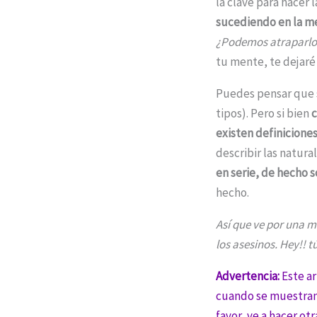
la clave para hacer l
sucediendo en la me
¿Podemos atraparlo
tu mente, te dejaré
Puedes pensar que s
tipos). Pero si bien
existen definiciones
describir las natura
en serie, de hecho 
hecho.
Así que ve por una 
los asesinos. Hey!! t
Advertencia:
Este ar
cuando se muestran 
favor, ve a hacer otr