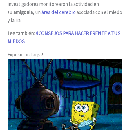
investigadores monitorearon la actividad en
su
amígdala
, un
área del cerebro
asociada con el miedo
y la ira.
Lee también:
4 CONSEJOS PARA HACER FRENTE A TUS
MIEDOS
Exposición Larga!