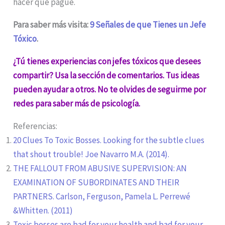
hacer que pague.
Para saber más visita:
9 Señales de que Tienes un Jefe
Tóxico
.
¿Tú tienes experiencias con jefes tóxicos que desees
compartir? Usa la sección de comentarios. Tus ideas
pueden ayudar a otros. No te olvides de seguirme por
redes para saber más de psicología.
Referencias:
20 Clues To Toxic Bosses. Looking for the subtle clues
that shout trouble! Joe Navarro M.A. (2014).
THE FALLOUT FROM ABUSIVE SUPERVISION: AN
EXAMINATION OF SUBORDINATES AND THEIR
PARTNERS. Carlson, Ferguson, Pamela L. Perrewé
&Whitten. (2011)
Toxic bosses are bad for your health and bad for your