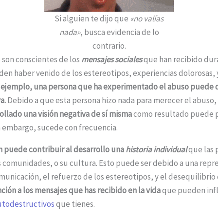
Si alguien te dijo que
«no valías
nada»
, busca evidencia de lo
contrario.
 son conscientes de los
mensajes sociales
que han recibido dura
en haber venido de los estereotipos, experiencias dolorosas, y
 ejemplo, una persona que ha experimentado el abuso puede d
a.
Debido a que esta persona hizo nada para merecer el abuso, 
llado una visión negativa de sí misma
como resultado puede 
n embargo, sucede con frecuencia.
 puede contribuir al desarrollo una
historia individual
que las 
s comunidades, o su cultura. Esto puede ser debido a una repr
municación, el refuerzo de los estereotipos, y el desequilibrio
ción a los mensajes que has recibido en la vida
que pueden infl
utodestructivos
que tienes.