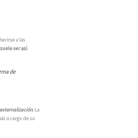
erirse a las
uele ser así.
orma de
externalización
.
La
ás a cargo de su