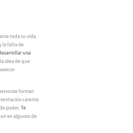
nte toda su vida.
 la falta de
esarrollar una
la idea de que
parecer
personas forman
esentación carente
 de poder.
Te
uir en algunos de