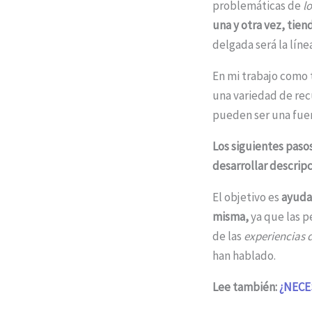
problemáticas de
l
una y otra vez, tien
delgada será la línea
En mi trabajo como 
una variedad de rec
pueden ser una fuer
Los siguientes paso
desarrollar descripc
El objetivo es
ayuda
misma,
ya que las 
de las
experiencias d
han hablado.
Lee también:
¿NECE