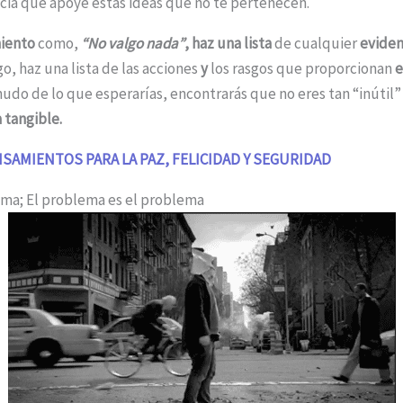
ncia que apoye estas ideas que no te pertenecen.
iento
como,
“No valgo nada”
,
haz una lista
de cualquier
eviden
o, haz una lista de las acciones
y
los rasgos que proporcionan
e
udo de lo que esperarías, encontrarás que no eres tan “inútil
a tangible.
NSAMIENTOS PARA LA PAZ, FELICIDAD Y SEGURIDAD
ema; El problema es el problema