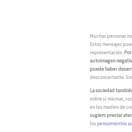
Muchas personas no
Estos mensajes pued
representación.
Por
autoimagen negativ
puede haber desarro
desconcertante. Si
La sociedad también
sobre sí mismas, su
en los medios de co
sugiero prestar aten
los
pensamientos a