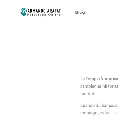
Ir
al
Blog
contenido
La Terapia Narrativ
cambiar las histor
mental.
Cuando luchamos en 
embargo, es fácil as