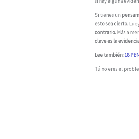
si hay alguna evide
Si tienes un
pensam
esto sea cierto.
Lueg
contrario.
Más a men
clave es la evidenci
Lee también:
18 PE
Tú no eres el probl