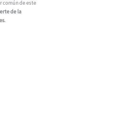
ror común de este
erte de la
es.