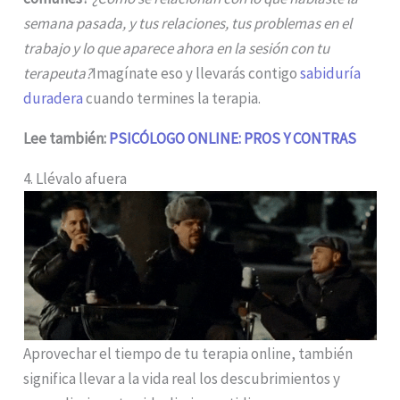
semana pasada, y tus relaciones, tus problemas en el
trabajo y lo que aparece ahora en la sesión con tu
terapeuta?
Imagínate eso y llevarás contigo
sabiduría
duradera
cuando termines la terapia.
Lee también:
PSICÓLOGO ONLINE: PROS Y CONTRAS
4. Llévalo afuera
Aprovechar el tiempo de tu terapia online, también
significa llevar a la vida real los descubrimientos y