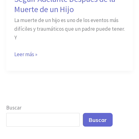
Adelante
Muerte de un Hijo
Después
La muerte de un hijo es uno de los eventos más
de
difíciles y traumáticos que un padre puede tener.
la
Y
Muerte
de
Leer más »
un
Hijo
Buscar
Buscar