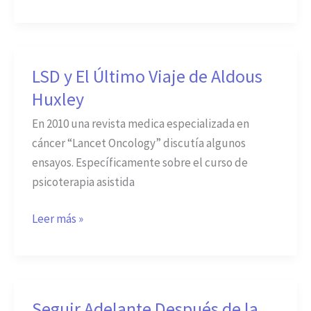
Según
La
Ciencia
LSD y El Último Viaje de Aldous
LSD
y
Huxley
El
En 2010 una revista medica especializada en
Último
cáncer “Lancet Oncology” discutía algunos
Viaje
ensayos. Específicamente sobre el curso de
de
psicoterapia asistida
Aldous
Huxley
Leer más »
Seguir Adelante Después de la
Seguir