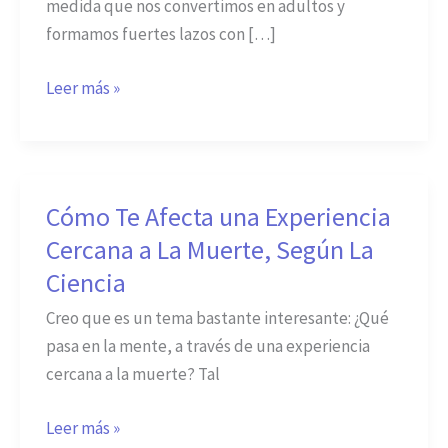
medida que nos convertimos en adultos y
Amigo
formamos fuertes lazos con […]
en
Duelo
Leer más »
Cómo Te Afecta una Experiencia
Cómo
Te
Cercana a La Muerte, Según La
Afecta
Ciencia
una
Creo que es un tema bastante interesante: ¿Qué
Experiencia
pasa en la mente, a través de una experiencia
Cercana
cercana a la muerte? Tal
a
La
Leer más »
Muerte,